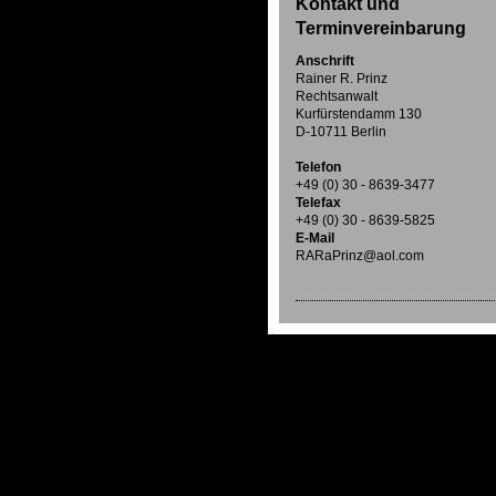
Kontakt und
Terminvereinbarung
Anschrift
Rainer R. Prinz
Rechtsanwalt
Kurfürstendamm 130
D-10711 Berlin
Telefon
+49 (0) 30 - 8639-3477
Telefax
+49 (0) 30 - 8639-5825
E-Mail
RARaPrinz@aol.com