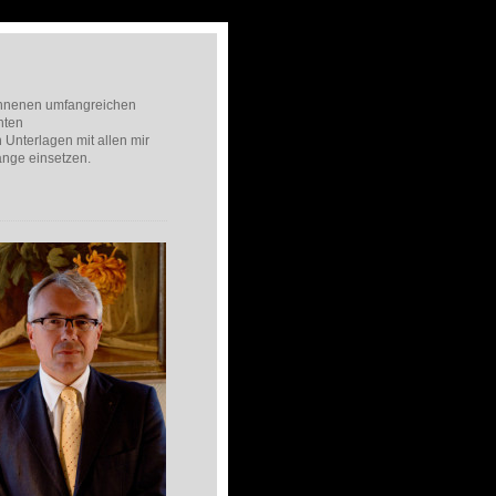
onnenen umfangreichen
hten
Unterlagen mit allen mir
ange einsetzen.