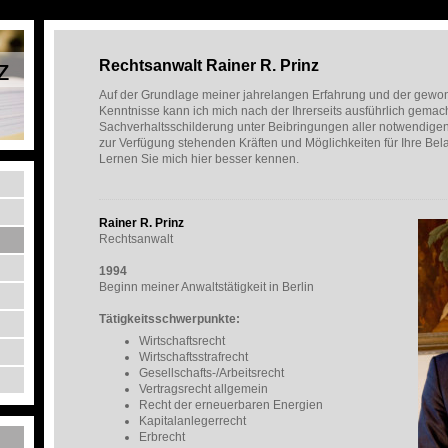
z
Rechtsanwalt Rainer R. Prinz
Auf der Grundlage meiner jahrelangen Erfahrung und der gew
Kenntnisse kann ich mich nach der Ihrerseits ausführlich gemac
Sachverhaltsschilderung unter Beibringungen aller notwendigen 
zur Verfügung stehenden Kräften und Möglichkeiten für Ihre Bel
Lernen Sie mich hier besser kennen.
Rainer R. Prinz
Rechtsanwalt
1994
Beginn meiner Anwaltstätigkeit in Berlin
Tätigkeitsschwerpunkte:
Wirtschaftsrecht
Wirtschaftsstrafrecht
Gesellschafts-/Arbeitsrecht
Vertragsrecht allgemein
Recht der erneuerbaren Energien
Kapitalanlegerrecht
Erbrecht