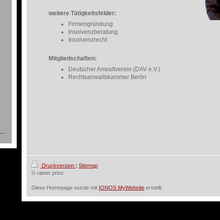
weitere Tätigkeitsfelder:
Firmengründung
Insolvenzberatung
Insolvenzrecht
Mitgliedschaften:
Deutscher Anwaltverein (DAV e.V.)
Rechtsanwaltskammer Berlin
Druckversion
|
Sitemap
© rainer prinz
Diese Homepage wurde mit
IONOS MyWebsite
erstellt.